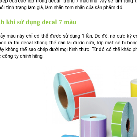
xếp của các lớp trong decal trong 7 màu như vậy sẽ làm tăng th
hỏi tình trạng làm giả, làm nhãn tem nhãn của sản phẩm đó.
ch khi sử dụng decal 7 màu
ảy màu này chỉ có thể được sử dụng 1 lần. Do đó, nó cực kỳ có 
bóc ra thì decal không thể dán lại được nữa, lớp mặt sẽ bị bo
y không thể sao chép dưới mọi hình thức. Từ đó có thể khắc ph
 công ty chính hãng.