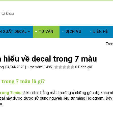
N XUẤT DECAL
TƯ VẤN
DỊCH VỤ
LIÊN HỆ
Tran
 hiểu về decal trong 7 màu
ng:
04/04/2020 |
Lượt xem:
1495 |
0 Đánh giá
 trong 7 màu là gì?
trong 7 màu
là khi nhìn bằng mắt thường ở những góc độ khác nh
cal này được được sử dụng nguyên liệu từ màng Hologram. Đây 
u.