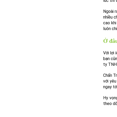
lúc thì
Ngoài r
nhiều c
cao khi
luôn ch
Ở đâu
Với lợi
bạn cũn
ty TNH
Chấn Tr
với yêu
ngay tớ
Hy vọng
theo dõ