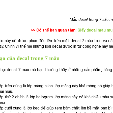
Mẫu decal trong 7 sắc 
>> Có thể bạn quan tâm:
Giấy decal màu mu
c này sẽ được phun đều lên trên mặt decal 7 màu trơn và các t
ày. Chính vì thế mà những loại decal được in từ công nghệ này h
ạo của decal trong 7 màu
loại decal 7 màu mà bạn thường thấy ở những sản phẩm, hàng 
ớp trên cùng là lớp màng nilon, lớp màng này khá mỏng nó giúp
hai màu.
ớp thứ 2 chính là lớp hologram, lớp màng này có khá nhiều màu s
hau.
ớp cuối cùng là lớp keo để giúp tem bám chặt lên bề mặt bao bì