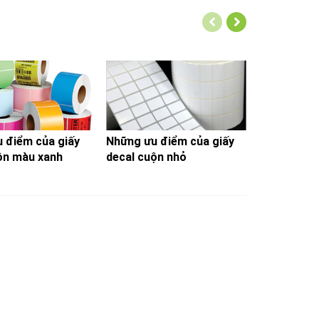
 điểm của giấy
Những ưu điểm của giấy
Mua decal 
ộn màu xanh
decal cuộn nhỏ
uy tín nhất