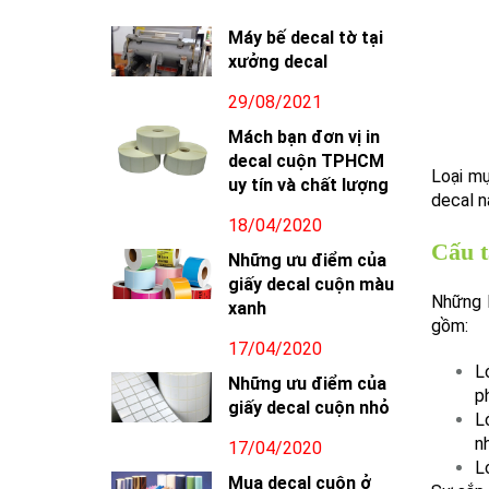
Máy bế decal tờ tại
xưởng decal
29/08/2021
Mách bạn đơn vị in
decal cuộn TPHCM
Loại mự
uy tín và chất lượng
decal n
18/04/2020
Cấu t
Những ưu điểm của
giấy decal cuộn màu
Những 
xanh
gồm:
17/04/2020
L
Những ưu điểm của
p
giấy decal cuộn nhỏ
L
n
17/04/2020
L
Mua decal cuộn ở