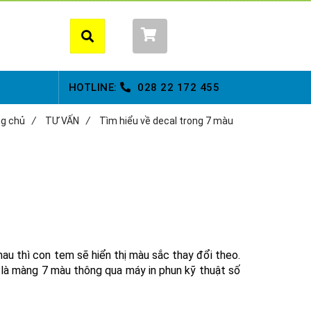
Giỏ hàng (
0
)
HOTLINE:
028
22 172 455
g chủ
/
TƯ VẤN
/
Tìm hiểu về decal trong 7 màu
au thì con tem sẽ hiển thị màu sắc thay đổi theo.
là màng 7 màu thông qua máy in phun kỹ thuật số