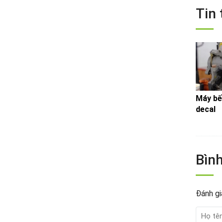
Tin 
Máy bế
decal
Bình
Đánh gi