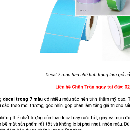
l cuộn giấy in mã vạch 2
Decal cuộn giấy in mã v
Decal 7 màu hạn chế tình trạng làm giả 
52x25mm x 50m chất liệu
tem 50x90mm x 50m, b
on chất lượng Mỹ giá tại
146.000đ
146.000đ
ưởng vietnamlabel.vn
Liên hệ Chấn Trần ngay tại đây: 02
ng
decal trong 7 màu
có nhiều màu sắc nên tính thẩm mỹ cao. Từ
 sắc theo môi trường, góc nhìn, góp phần làm tăng giá trị cho s
hững thế chất lượng của loại decal này cực tốt, giấy và mực đư
n bề mặt sản phẩm rất tốt và không lo bị phai nhạt, nhòe màu. Dù