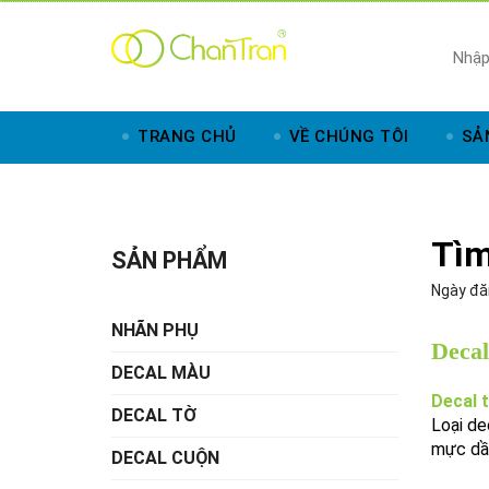
TRANG CHỦ
VỀ CHÚNG TÔI
SẢ
Tìm
SẢN PHẨM
Ngày đă
NHÃN PHỤ
Decal
DECAL MÀU
Decal 
DECAL TỜ
Loại de
mực dầ
DECAL CUỘN