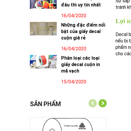
Sự sắp 
đâu thì uy tín nhất
tránh k
16/04/2020
Lợi í
Những đặc điểm nổi
bật của giấy decal
Decal b
cuộn giá rẻ
nếu bị 
phẩm nà
16/04/2020
cho các
Phân loại các loại
giấy decal cuộn in
mã vạch
15/04/2020
SẢN PHẨM