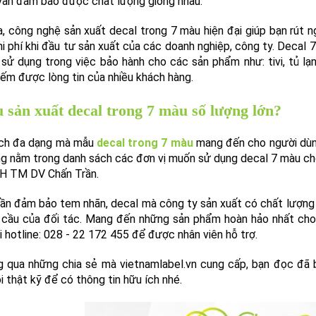
 vẫn đảm bảo được chất lượng giống nhau.
a, công nghệ sản xuất decal trong 7 màu hiện đại giúp bạn rút n
hi phí khi đầu tư sản xuất của các doanh nghiệp, công ty. Decal
 sử dụng trong việc bảo hành cho các sản phẩm như: tivi, tủ lạ
iếm được lòng tin của nhiều khách hàng.
 sản xuất decal trong 7 màu số lượng lớn?
 ích đa dạng mà mẫu
decal trong 7 màu
mang đến cho người dùng
g nằm trong danh sách các đơn vị muốn sử dụng decal 7 màu c
H TM DV Chấn Trần.
ần đảm bảo tem nhãn, decal mà công ty sản xuất có chất lượng 
 cầu của đối tác. Mang đến những sản phẩm hoàn hảo nhất cho k
i hotline: 028 - 22 172 455 để được nhân viên hỗ trợ.
 qua những chia sẻ mà vietnamlabel.vn cung cấp, bạn đọc đã 
i thật kỹ để có thông tin hữu ích nhé.