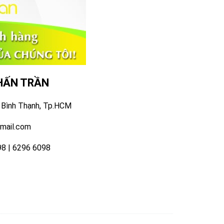
HẤN TRẦN
. Bình Thạnh, Tp.HCM
gmail.com
98 | 6296 6098