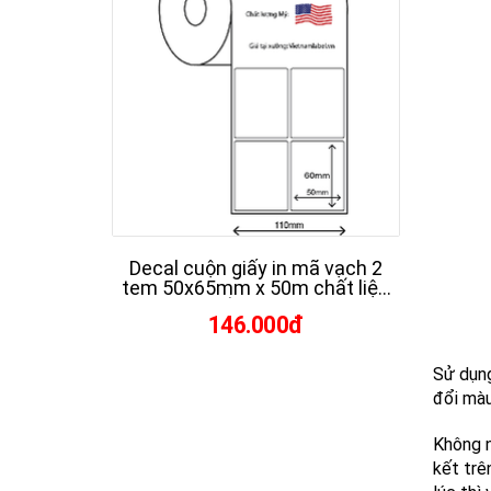
Decal cuộn giấy in mã vạch 2
Deca
tem 50x65mm x 50m chất liệu
tem 
Fasson chất lượng Mỹ giá tại
Fass
146.000đ
xưởng vietnamlabel.vn
x
Sử dụ
đổi màu
Không n
kết trê