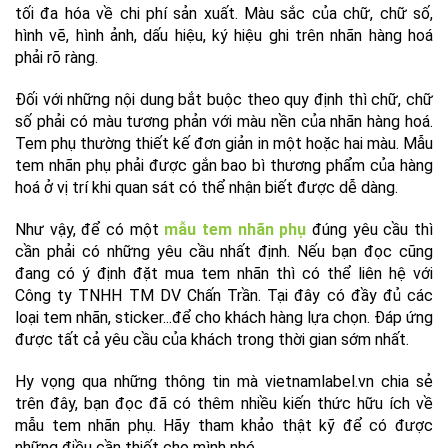
tối đa hóa về chi phí sản xuất. Màu sắc của chữ, chữ số,
hình vẽ, hình ảnh, dấu hiệu, ký hiệu ghi trên nhãn hàng hoá
phải rõ ràng.
Đối với những nội dung bắt buộc theo quy định thì chữ, chữ
số phải có màu tương phản với màu nền của nhãn hàng hoá.
Tem phụ thường thiết kế đơn giản in một hoặc hai màu. Mẫu
tem nhãn phụ phải được gắn bao bì thương phẩm của hàng
hoá ở vị trí khi quan sát có thể nhận biết được dễ dàng.
Như vậy, để có một
mẫu tem nhãn phụ
đúng yêu cầu thì
cần phải có những yêu cầu nhất định. Nếu bạn đọc cũng
đang có ý định đặt mua tem nhãn thì có thể liên hệ với
Công ty TNHH TM DV Chấn Trần. Tại đây có đầy đủ các
loại tem nhãn, sticker...để cho khách hàng lựa chọn. Đáp ứng
được tất cả yêu cầu của khách trong thời gian sớm nhất.
Hy vọng qua những thông tin mà vietnamlabel.vn chia sẻ
trên đây, bạn đọc đã có thêm nhiều kiến thức hữu ích về
mẫu tem nhãn phụ. Hãy tham khảo thật kỹ để có được
những điều cần thiết cho mình nhé.