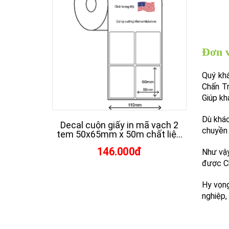
Decal cuộn giấy in mã vạch 2
Deca
tem 50x65mm x 50m chất liệu
tem 
Fasson chất lượng Mỹ giá tại
Fass
146.000đ
xưởng vietnamlabel.vn
x