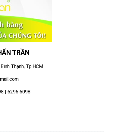
huyên môn cao
8 - 22 172 455
 thì có thể tham khảo ngay Công ty TNHH TM DV
, do đó mọi sản phẩm đều đảm bảo đúng kỹ thuật.
út thì Chấn Trần vẫn có thể đáp ứng được. Bởi dây
thể hoạt động thường xuyên cả ngày.
ng hề khó. Tất cả các yêu cầu của khách hàng sẽ
 công ty nhận sản xuất decal số lượng lớn chuyên
heo hotline: 028 - 22 172 455 nhé.