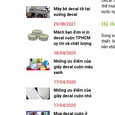
Decal t
thế muố
Máy bế decal tờ tại
nước ng
xưởng decal
Hệ th
29/08/2021
Mách bạn đơn vị in
Song so
decal cuộn TPHCM
thiết. 
uy tín và chất lượng
nên nhữ
18/04/2020
Những ưu điểm của
giấy decal cuộn màu
xanh
17/04/2020
Những ưu điểm của
giấy decal cuộn nhỏ
17/04/2020
Mua decal cuộn ở