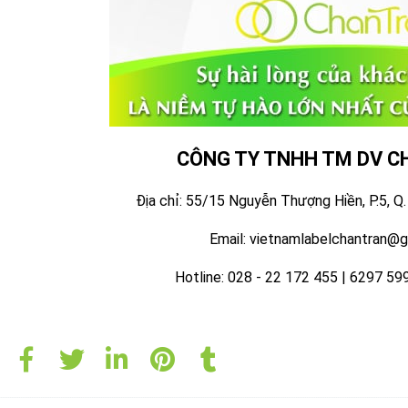
Decal ấn tượng nhờ có nhân viên c
Liên hệ Chấn Trần ngay tại đây: 02
ị nhận sản xuất decal số lượng lớn
ách hàng muốn đặt số lượng lớn decal và thời gian nhận sớm
ần. Với hơn 20 năm kinh nghiệm trong lĩnh vực sản xuất decal
ách hàng nhận được mẫu decal đẹp nhất và dễ sử dụng nhất.
h hàng có đặt sản xuất decal số lượng lớn trong thời gian gấp r
làm việc được bố trí khoa học, công suất làm việc liên tục, có 
, việc tìm kiếm đơn vị chuyên
sản xuất decal số lượng lớn
khô
ấn Trần giải quyết nhanh chóng, đảm bảo yêu cầu.
 thông tin mà chúng tôi chia sẻ trên đây, bạn đọc đã biết được
 uy tín. Mọi nhu cầu xin gửi về Công ty TNHH TM DV Chấn Trần t