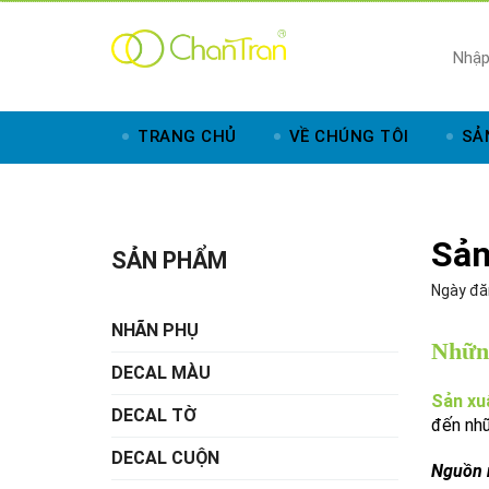
TRANG CHỦ
VỀ CHÚNG TÔI
SẢ
Sản
SẢN PHẨM
Ngày đă
NHÃN PHỤ
Những
DECAL MÀU
Sản xu
DECAL TỜ
đến nhữ
DECAL CUỘN
Nguồn n