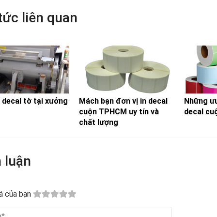
CÔNG TY TNHH TM DV C
Địa chỉ: 55/15 Nguyễn Thượng Hiền, P.5, Q
Email: vietnamlabelchantran@
Hotline: 028 - 22 172 455 | 6297 59