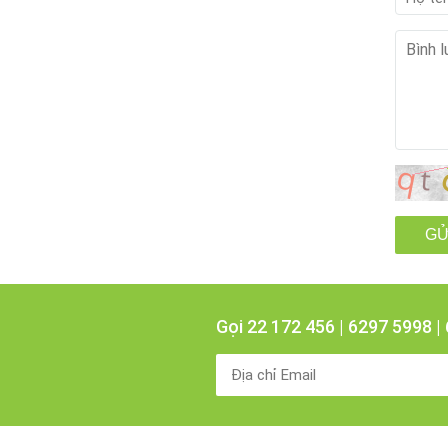
Tin 
Máy bế
decal
Bình
Đánh gi