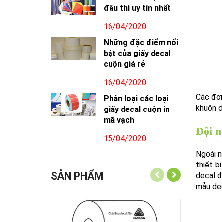
đâu thì uy tín nhất
16/04/2020
Những đặc điểm nổi
bật của giấy decal
cuộn giá rẻ
16/04/2020
Các đơn
Phân loại các loại
khuôn d
giấy decal cuộn in
mã vạch
Đội n
15/04/2020
Ngoài n
thiết b
SẢN PHẨM
decal đ
mẫu dec