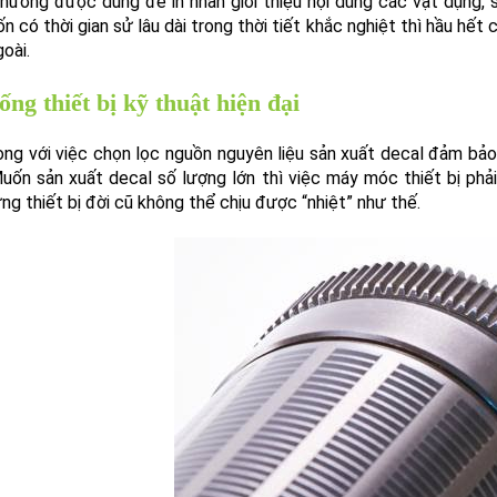
hường được dùng để in nhãn giới thiệu nội dung các vật dụng, 
n có thời gian sử lâu dài trong thời tiết khắc nghiệt thì hầu hế
oài.
ống thiết bị kỹ thuật hiện đại
ng với việc chọn lọc nguồn nguyên liệu sản xuất decal đảm bảo 
Muốn sản xuất decal số lượng lớn thì việc máy móc thiết bị phải 
ng thiết bị đời cũ không thể chịu được “nhiệt” như thế.