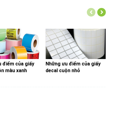
HẤN TRẦN
. Bình Thạnh, Tp.HCM
gmail.com
98 | 6296 6098