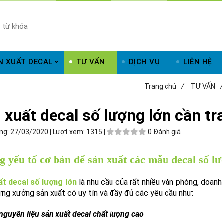
N XUẤT DECAL
TƯ VẤN
DỊCH VỤ
LIÊN HỆ
Trang chủ
/
TƯ VẤN
 xuất decal số lượng lớn cần tr
ng:
27/03/2020 |
Lượt xem:
1315 |
0 Đánh giá
 yếu tố cơ bản để sản xuất các mẫu decal số lư
ất decal số lượng lớn
là nhu cầu của rất nhiều văn phòng, doanh
ng xưởng sản xuất có uy tín và đầy đủ các yêu cầu như:
guyên liệu sản xuất decal chất lượng cao