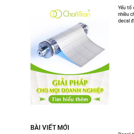
Yếu tố 
nhiều c
decal đ
BÀI VIẾT MỚI