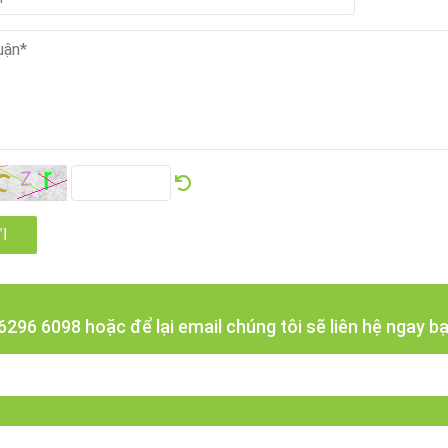
tức liên quan
 decal tờ tại xưởng
Mách bạn đơn vị in decal
Những ưu
cuộn TPHCM uy tín và
decal cu
chất lượng
 luận
á của bạn