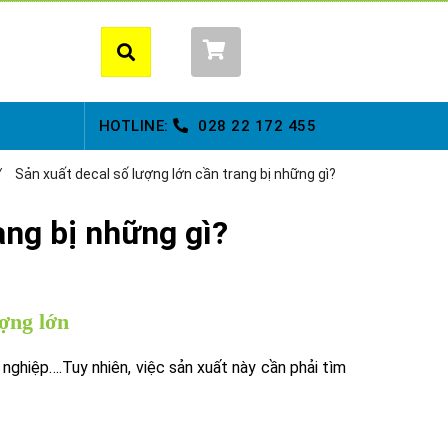
Giỏ hàng (
0
)
HOTLINE:
028
22 172 455
/
Sản xuất decal số lượng lớn cần trang bị những gì?
ang bị những gì?
ợng lớn
 nghiệp….Tuy nhiên, việc sản xuất này cần phải tìm