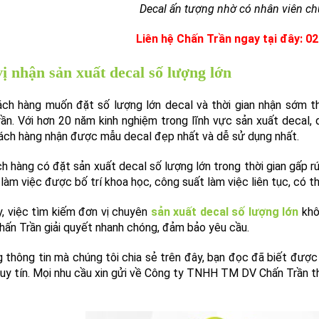
l cuộn giấy in mã vạch 2
Decal cuộn giấy in mã v
52x25mm x 50m chất liệu
tem 50x90mm x 50m, b
on chất lượng Mỹ giá tại
146.000đ
146.000đ
ưởng vietnamlabel.vn