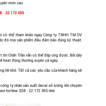
ạch 2
o góc